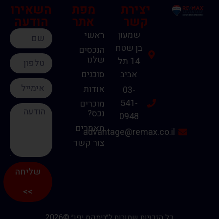
יצירת
מפת
השאירו
קשר
אתר
הודעה
שמעון
ראשי
בן שטח
הנכסים
שלנו
14 תל
אביב
סוכנים
אודות
03-
541-
מוכרים
נכס?
0948
מאמרים
advantage@remax.co.il
צור קשר
שליחה
>>
כל הזכויות שמורות ל״רימקס יפו״ ©2026