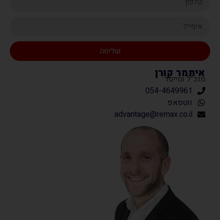
שליחה
איתמר קורן
מנכ"ל ומייסד
054-4649961
ווטסאפ
advantage@remax.co.il