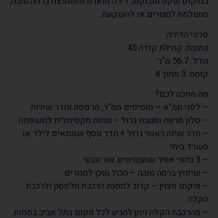
במיקום שקט ומבוקש, דירה מוארת ומשופצת ברמה טובה,
מושלמת למגורים או להשקעה.
פרטי הדירה:
כתובת: קהילת קנדה 45
גודל: 56.7 מ"ר
קומה: 3 מתוך 4
מה מחכה לכם?
– לפני תמ"א – מוסיפים ממ"ד, מרפסת וחדר שירות
– סלון מרווח ומטבח גדול – נוחות מקסימלית למשפחה
– חדר שינה ראשי גדול + חדר נוסף שמתאים לילד או
משרד ביתי
– 3 כיווני אוויר שמבטיחים אור טבעי
– שיפוץ ברמה טובה – הכול מוכן למגורים
– מיקום מצוין – קרוב לתחנת הרכבת וולפסון ולרכבת
הקלה
– מהרכבת הקלה ניתן להגיע לכל מקום בתל אביב בפחות