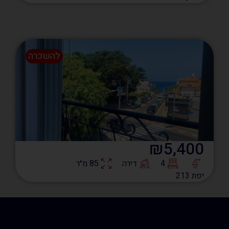
להשכרה
₪5,400
4
דירה
85 מ״ר
יפת 213