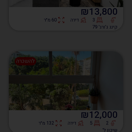
₪13,800
3
דירה
60 מ״ר
קינג ג'ורג' 79
להשכרה
₪12,000
2
5
דירה
132 מ״ר
שיכון ל'