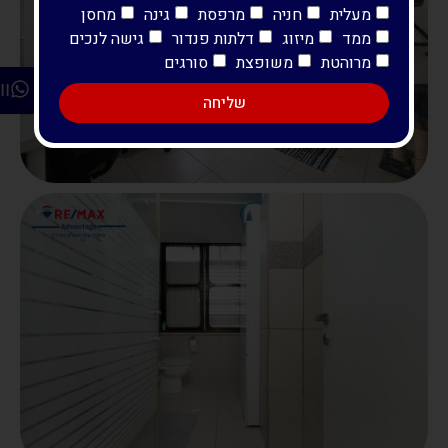
מעלית
חניה
מרפסת
גינה
מחסן
ממד
מיזוג
דלתות פנדור
גישה לנכים
מרוהטת
משופצת
סורגים
ו
שליחה