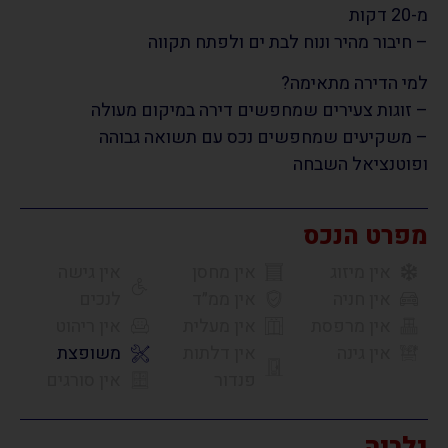
מ-20 דקות
– חיבור מהיר ונוח לבת ים ולפתח תקווה
למי הדירה מתאימה?
– זוגות צעירים שמחפשים דירה במיקום מעולה
– משקיעים שמחפשים נכס עם תשואה גבוהה
ופוטנציאל השבחה
מפרט הנכס
אין מיזוג
אין מחסן
אין גישה
אין חניה
אין ממ״ד
לנכים
אין מרפסת
אין מעלית
אין ריהוט
אין גינה
אין דלתות
משופצת
פנדור
אין סורגים
גלריה