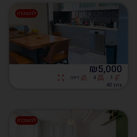
להשכרה
₪5,000
1
4
דירה
צונץ 40
להשכרה