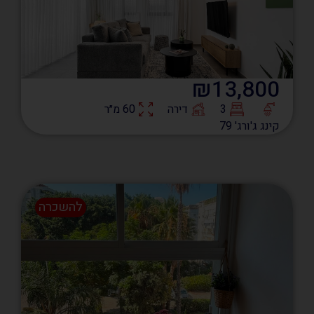
₪13,800
3
דירה
60 מ״ר
קינג ג'ורג' 79
להשכרה