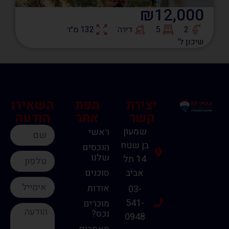
₪12,000
2
5
דירה
132 מ״ר
שיכון ל'
יצירת
מפת
השאירו
קשר
אתר
הודעה
שמעון
ראשי
בן שטח
הנכסים
שלנו
14 תל
אביב
סוכנים
אודות
03-
541-
מוכרים
נכס?
0948