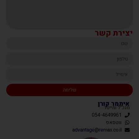
יצירת קשר
שליחה
איתמר קורן
מנכ"ל ומייסד
054-4649961
ווטסאפ
advantage@remax.co.il