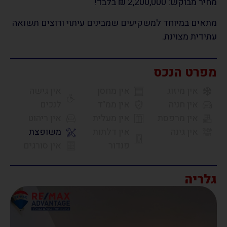
מחיר מבוקש: 2,200,000 ₪ בלבד!
מתאים במיוחד למשקיעים שמבינים עיתוי ורוצים תשואה
עתידית מצוינת.
מפרט הנכס
אין מיזוג
אין מחסן
אין גישה
אין חניה
אין ממ״ד
לנכים
אין מרפסת
אין מעלית
אין ריהוט
אין גינה
אין דלתות
משופצת
פנדור
אין סורגים
גלריה