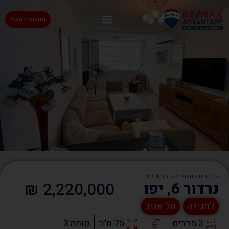
מחפשים נכס?
דף הבית
»
נכסים
»
נרדור 6, יפו
2,220,000 ₪
נרדור 6, יפו
למכירה
תל אביב
3 חדרים
75 מ״ר
קומה 3